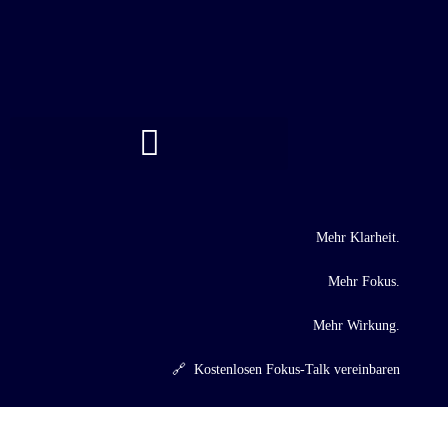
REFERENZEN I MEDIEN I BÜCHER
Mehr Klarheit.
Mehr Fokus.
Mehr Wirkung.
🔗 Kostenlosen Fokus-Talk vereinbaren