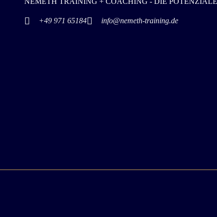
NEMETH TRAINING + COACHING - DIE POTENZIAL
+49 971 65184
info@nemeth-training.de