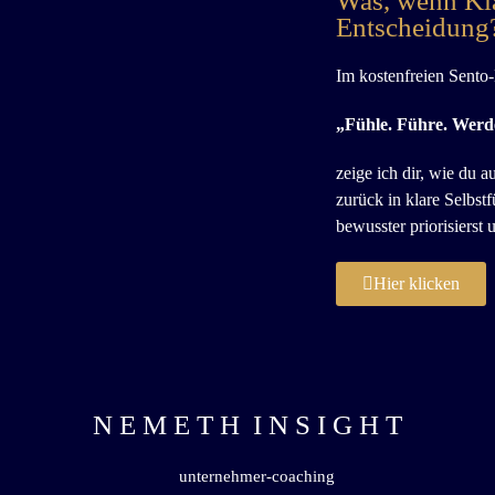
Was, wenn Klar
Entscheidung
Im kostenfreien Sento
„Fühle. Führe. Werde
zeige ich dir, wie du
zurück in klare Selbst
bewusster priorisierst 
Hier klicken
N E M E T H I N S I G H T