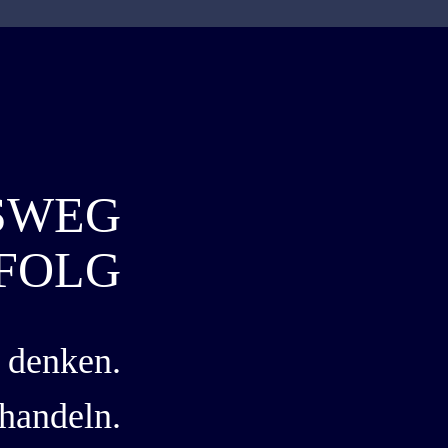
SWEG
FOLG
 denken.
 handeln.