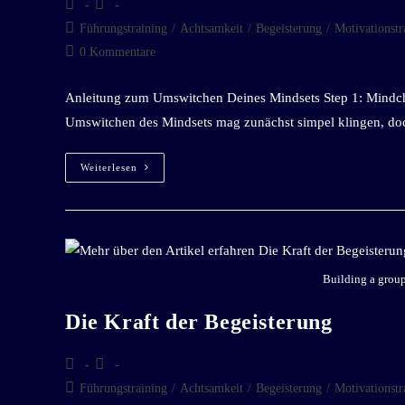
Führungstraining
/
Achtsamkeit
/
Begeisterung
/
Motivationstr
0 Kommentare
Anleitung zum Umswitchen Deines Mindsets Step 1: Mindch
Umswitchen des Mindsets mag zunächst simpel klingen, do
Weiterlesen
Building a group 
Die Kraft der Begeisterung
Führungstraining
/
Achtsamkeit
/
Begeisterung
/
Motivationstr