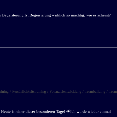
 Begeisterung Ist Begeisterung wirklich so mächtig, wie es scheint?
aining
/
Persönlichkeitstraining
/
Potenzialentwicklung
/
Teambuilding
/
Team
! Heute ist einer dieser besonderen Tage! 🌟Ich wurde wieder einmal