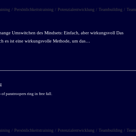
aining
/
Persönlichkeitstraining
/
Potenzialentwicklung
/
Teambuilding
/
Team
ange Umswitchen des Mindsets: Einfach, aber wirkungsvoll Das
ch es ist eine wirkungsvolle Methode, um das…
of paratroopers ring in free fall.
aining
/
Persönlichkeitstraining
/
Potenzialentwicklung
/
Teambuilding
/
Team